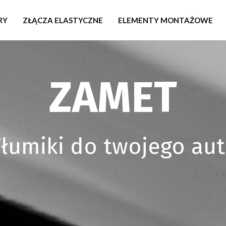
RY
ZŁĄCZA ELASTYCZNE
ELEMENTY MONTAŻOWE
ZAMET
łumiki do twojego au